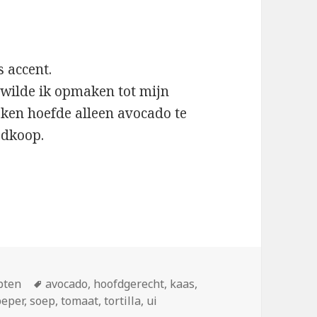
 accent.
 wilde ik opmaken tot mijn
ken hoefde alleen avocado te
edkoop.
ensoep
gorieën
pten
Tags
avocado
,
hoofdgerecht
,
kaas
,
peper
,
soep
,
tomaat
,
tortilla
,
ui