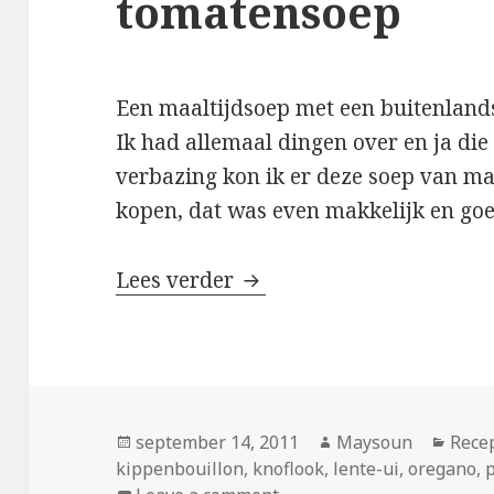
tomatensoep
Een maaltijdsoep met een buitenlands
Ik had allemaal dingen over en ja die
verbazing kon ik er deze soep van ma
kopen, dat was even makkelijk en go
Lees verder
Zuid-Amerikaanse tomat
Geplaatst
september 14, 2011
Auteur
Maysoun
Cate
Rece
kippenbouillon
op
,
knoflook
,
lente-ui
,
oregano
,