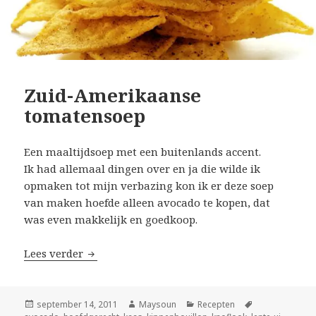
Zuid-Amerikaanse
tomatensoep
Een maaltijdsoep met een buitenlands accent.
Ik had allemaal dingen over en ja die wilde ik
opmaken tot mijn verbazing kon ik er deze soep
van maken hoefde alleen avocado te kopen, dat
was even makkelijk en goedkoop.
Lees verder
Zuid-Amerikaanse tomatensoep
Geplaatst
september 14, 2011
Auteur
Maysoun
Categorieën
Recepten
Tags