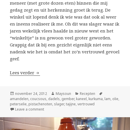
meneer (met grote dozen eten) binnen die mij
gedag zegt en uit herkenning groet ik terug. De
winkel uit lopend denk ik wie was dat ook al weer
en ineens realiseer ik me. Oh dit was slager waar ik
jaren wekelijk vlees haalde in nieuw west en het
“winkeltje” is nu gewoon veel groter geworden.
Grappig dat ik bij een gezicht eigenlijk niet eens
nadenk wie het is omdat het zo’n vertrouwd gevoel
geef.
Lees verder
Vertrouwde gezicht van de slager
Geplaatst
november 24, 2012
Auteur
Maysoun
Categorieën
Recepten
Tags
amandelen
op
,
coucsous
,
dadels
,
gember
,
kaneel
,
kurkuma
,
lam
,
olie
,
peterselie
,
pistachenoten
,
slager
,
tajijne
,
vertrouwd
Leave a comment