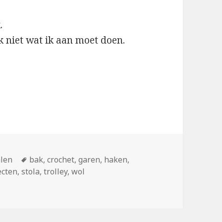
.
k niet wat ik aan moet doen.
ën
len
Tags
bak
,
crochet
,
garen
,
haken
,
ecten
,
stola
,
trolley
,
wol