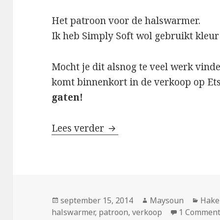
Het patroon voor de halswarmer.
Ik heb Simply Soft wol gebruikt kleu
Mocht je dit alsnog te veel werk vind
komt binnenkort in de verkoop op Et
gaten!
Lees verder
Halswarmer
Geplaatst
september 15, 2014
Auteur
Maysoun
Cate
Hake
halswarmer
op
,
patroon
,
verkoop
1 Commen