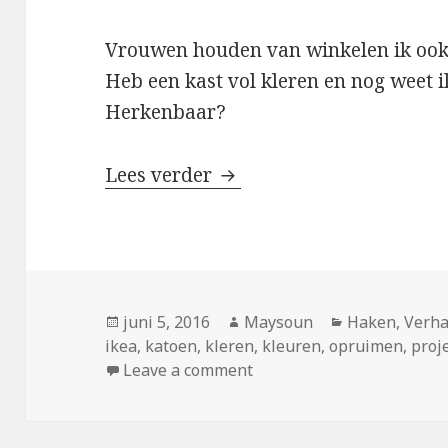
Vrouwen houden van winkelen ik ook
Heb een kast vol kleren en nog weet i
Herkenbaar?
Lees verder
Garen, patronen en idee
Geplaatst
juni 5, 2016
Auteur
Maysoun
Categorieën
Haken
,
Verha
ikea
op
,
katoen
,
kleren
,
kleuren
,
opruimen
,
proj
Leave a comment