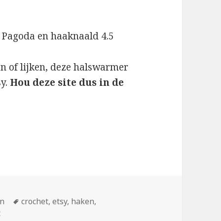
r Pagoda en haaknaald 4.5
en of lijken, deze halswarmer
sy.
Hou deze site dus in de
gorieën
n
Tags
crochet
,
etsy
,
haken
,
t