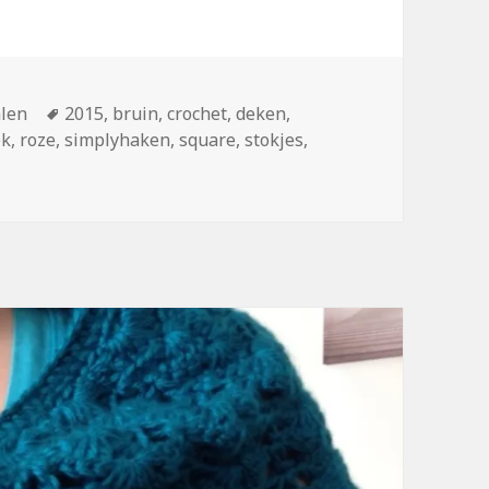
len
Tags
2015
,
bruin
,
crochet
,
deken
,
ek
,
roze
,
simplyhaken
,
square
,
stokjes
,