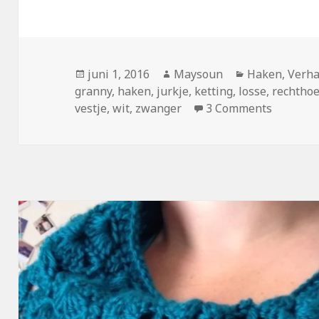
Geplaatst
juni 1, 2016
Auteur
Maysoun
Categorieën
Haken
,
Verha
granny
op
,
haken
,
jurkje
,
ketting
,
losse
,
rechtho
vestje
,
wit
,
zwanger
3 Comments