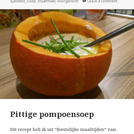
sjalotten
,
soep
,
staafmixer
,
voorgerecht
Leave a comment
Pittige pompoensoep
Dit recept heb ik uit “feestelijke maaltijden” van