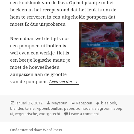
een kookkook van de Ikea. Op het plaatje in het
boek en in het recept stond dat het leuk is om de
hem te serveren in een uitgeholde pompoen dat
moest ik dus uitproberen.
Neem daar wel de tijd voor
een pompoen uithollen is
wel even een werkje. Het is
een beetje logische maar, je
moet de hoeveelheden
aanpassen aan de grootte
van de pompoen
.
Lees verder
Pittige pompoensoep
Geplaatst
januari 27, 2012
Auteur
Maysoun
Categorieën
Recepten
Tags
bieslook
,
blender
op
,
kerrie
,
kippenbouillon
,
peper
,
pompoen
,
slagroom
,
soep
,
ui
,
vegetarische
,
voorgerecht
Leave a comment
Ondersteund door WordPress