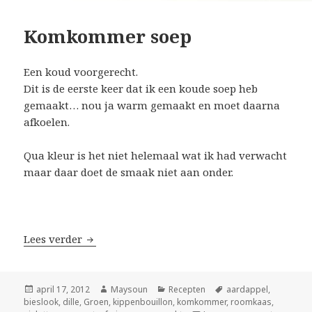
Komkommer soep
Een koud voorgerecht.
Dit is de eerste keer dat ik een koude soep heb
gemaakt… nou ja warm gemaakt en moet daarna
afkoelen.
Qua kleur is het niet helemaal wat ik had verwacht
maar daar doet de smaak niet aan onder.
Lees verder
Komkommer soep
Geplaatst
april 17, 2012
Auteur
Maysoun
Categorieën
Recepten
Tags
aardappel
,
bieslook
op
,
dille
,
Groen
,
kippenbouillon
,
komkommer
,
roomkaas
,