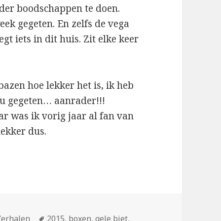
nder boodschappen te doen.
eek gegeten. En zelfs de vega
t iets in dit huis. Zit elke keer
azen hoe lekker het is, ik heb
 nu gegeten… aanrader!!!
ar was ik vorig jaar al fan van
ekker dus.
n
Verhalen
Tags
2015
,
boxen
,
gele biet
,