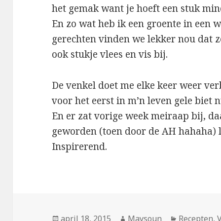
het gemak want je hoeft een stuk mi
En zo wat heb ik een groente in een w
gerechten vinden we lekker nou dat zeg
ook stukje vlees en vis bij.
De venkel doet me elke keer weer verb
voor het eerst in m’n leven gele biet
En er zat vorige week meiraap bij, da
geworden (toen door de AH hahaha) l
Inspirerend.
Geplaatst
april 18, 2015
Auteur
Maysoun
Categorieë
Recepten
,