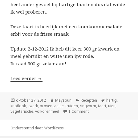
heel ander gevoel bij hartige taarten dus dat wilde
ik wel proberen.
Deze taart is heerlijk met een komkommersalade
erbij voor de frisse smaak.
Update 2-12-2012 Ik heb dit keer 300 gr kwark en
meel gebruikt en witte uien ipv rode.
Ik raad 300 gr zeker aan!
Lees verder
Franse uien taart
Geplaatst
oktober 27, 2012
Auteur
Maysoun
Categorieën
Recepten
Tags
hartig
,
knoflook
op
,
kwark
,
provencaalse kruiden
,
ringvorm
,
taart
,
uien
,
vegetarische
,
volkorenmeel
1 Comment
Ondersteund door WordPress