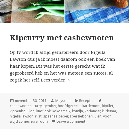
Kipcurry met cashewnoten
Op tv word ik altijd geïnspireerd door
Nigella
Lawson
dus ja ik moest daarom ook een boek van
haar kopen. Dit was het eerste gerecht wat ik
geprobeerd heb en het was meteen een succes, al
zeg ik het zelf.
Lees verder
Kipcurry met cashewnoten
Geplaatst
november 30, 2011
Auteur
Maysoun
Categorieën
Recepten
Tags
cashewnoten
op
,
curry
,
gember
,
hoofdgerecht
,
kardemom
,
kipfilet
,
kippenbouillon
,
knoflook
,
kokosmelk
,
komijn
,
koriander
,
kurkuma
,
nigella lawson
,
rijst
,
spaanse peper
,
sperziebonen
,
uien
,
voor
altijd zomer
,
zure room
Leave a comment