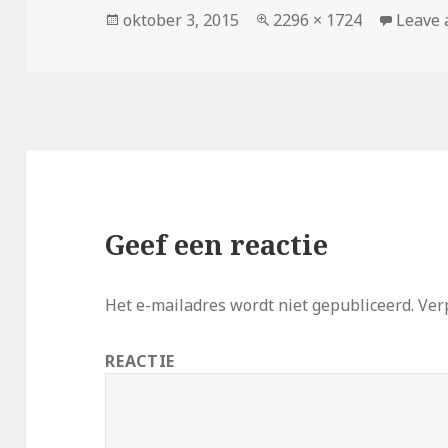
Geplaatst
oktober 3, 2015
Volledige
2296 × 1724
Leave
op
grootte
Geef een reactie
Het e-mailadres wordt niet gepubliceerd.
Verp
REACTIE