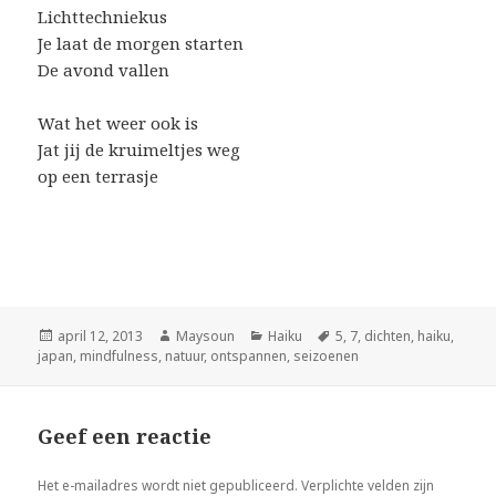
Lichttechniekus
Je laat de morgen starten
De avond vallen
Wat het weer ook is
Jat jij de kruimeltjes weg
op een terrasje
Geplaatst
april 12, 2013
Auteur
Maysoun
Categorieën
Haiku
Tags
5
,
7
,
dichten
,
haiku
,
japan
op
,
mindfulness
,
natuur
,
ontspannen
,
seizoenen
Geef een reactie
Het e-mailadres wordt niet gepubliceerd.
Verplichte velden zijn