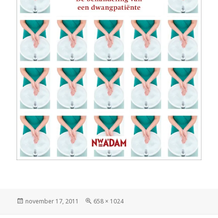
Geplaatst
november 17, 2011
Volledige
658 × 1024
op
grootte