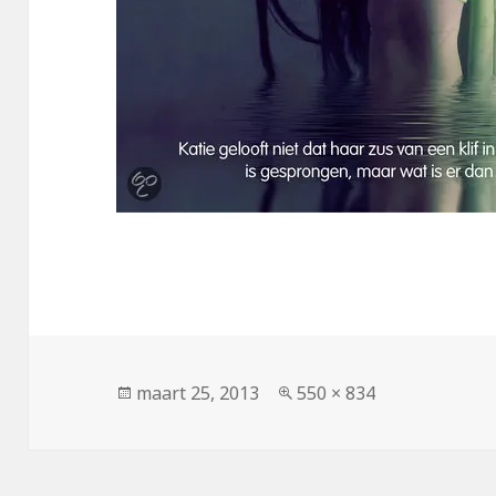
Geplaatst
maart 25, 2013
Volledige
550 × 834
op
grootte