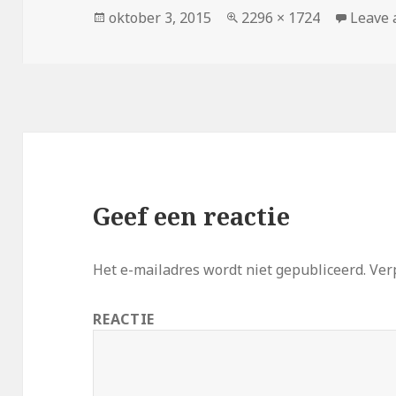
Geplaatst
oktober 3, 2015
Volledige
2296 × 1724
Leave
op
grootte
Geef een reactie
Het e-mailadres wordt niet gepubliceerd.
Verp
REACTIE