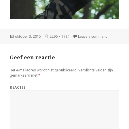
Geplaatst
oktober 3, 2015
Volledige
2296 × 1724
Leave a comment
op
grootte
Geef een reactie
Het e-mailadres wordt niet gepubliceerd.
Verplichte velden zijn
gemarkeerd met
*
REACTIE