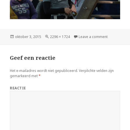
Geplaatst
oktober 3, 2015
Volledige
2296 × 1724
Leave a comment
op
grootte
Geef een reactie
Het e-mailadres wordt niet gepubliceerd.
Verplichte velden zijn
gemarkeerd met
*
REACTIE