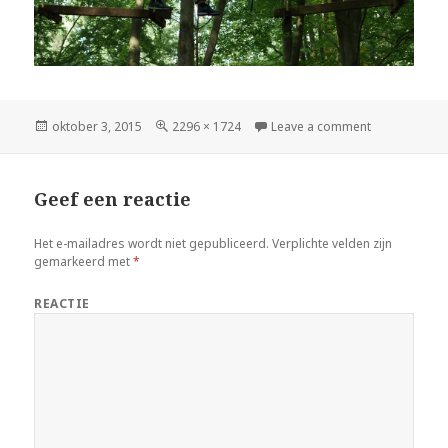
Geplaatst
oktober 3, 2015
Volledige
2296 × 1724
Leave a comment
op
grootte
Geef een reactie
Het e-mailadres wordt niet gepubliceerd.
Verplichte velden zijn
gemarkeerd met
*
REACTIE