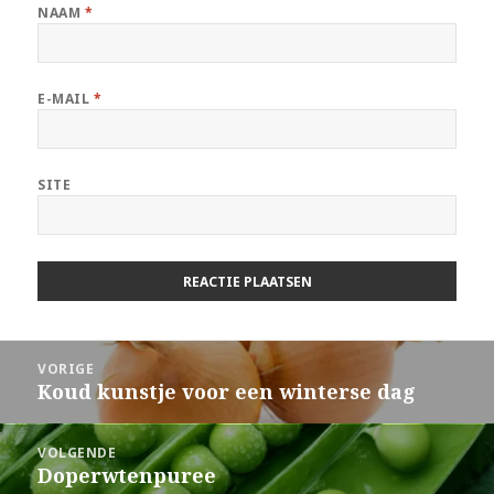
NAAM
*
E-MAIL
*
SITE
Berichtnavigatie
VORIGE
Koud kunstje voor een winterse dag
Vorig
bericht:
VOLGENDE
Doperwtenpuree
Volgend