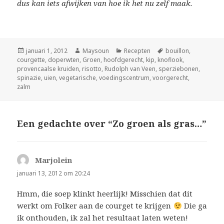
dus kan iets afwijken van hoe ik het nu zelf maak.
Geplaatst
januari 1, 2012
Auteur
Maysoun
Categorieën
Recepten
Tags
bouillon
,
courgette
op
,
doperwten
,
Groen
,
hoofdgerecht
,
kip
,
knoflook
,
provencaalse kruiden
,
risotto
,
Rudolph van Veen
,
sperziebonen
,
spinazie
,
uien
,
vegetarische
,
voedingscentrum
,
voorgerecht
,
zalm
Een gedachte over “Zo groen als gras…”
Marjolein
schreef:
januari 13, 2012 om 20:24
Hmm, die soep klinkt heerlijk! Misschien dat dit
werkt om Folker aan de courget te krijgen
Die ga
ik onthouden, ik zal het resultaat laten weten!