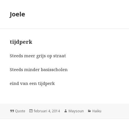
Joele
tijdperk
Steeds meer grijs op straat
Steeds minder basisscholen
eind van een tijdperk
Format
Quote
Geplaatst
februari 4, 2014
Auteur
Maysoun
Categorieën
Haiku
op