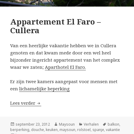
Appartement El Faro –
Cullera
Van een heerlijke vakantie hebben we in Cullera
genoten en dat kwam mede door een wel heel
bijzonder ingericht appartement van het complex
waar we zaten;
Aparthotel El Faro.
Er zijn twee kamers aangepast voor mensen met
een
lichamelijke beperking
Lees verder
Appartement El Faro – Cullera
Geplaatst
september 23, 2012
Auteur
Maysoun
Categorieën
Verhalen
Tags
balkon
,
berperking
op
,
douche
,
keuken
,
maysoun
,
rolstoel
,
spanje
,
vakantie