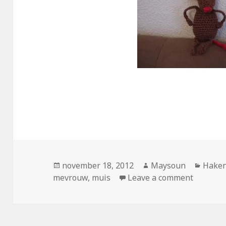
Geplaatst
november 18, 2012
Auteur
Maysoun
Categ
Hake
mevrouw
op
,
muis
Leave a comment