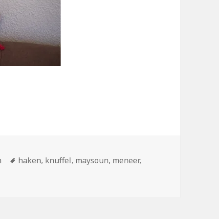
orieën
n
Tags
haken
,
knuffel
,
maysoun
,
meneer
,