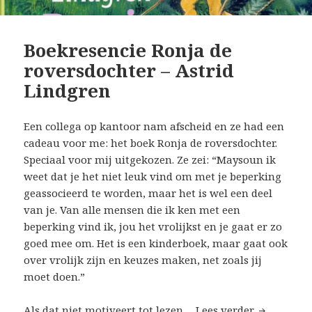
Boekresencie Ronja de
roversdochter – Astrid
Lindgren
Een collega op kantoor nam afscheid en ze had een
cadeau voor me: het boek Ronja de roversdochter.
Speciaal voor mij uitgekozen. Ze zei: “Maysoun ik
weet dat je het niet leuk vind om met je beperking
geassocieerd te worden, maar het is wel een deel
van je. Van alle mensen die ik ken met een
beperking vind ik, jou het vrolijkst en je gaat er zo
goed mee om. Het is een kinderboek, maar gaat ook
over vrolijk zijn en keuzes maken, net zoals jij
moet doen.”
Als dat niet motiveert tot lezen…
Lees verder
Boekresenc