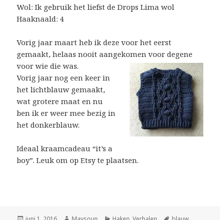
Wol: Ik gebruik het liefst de Drops Lima wol
Haaknaald: 4
Vorig jaar maart heb ik deze voor het eerst
gemaakt, helaas nooit aangekomen voor degene
voor wie die was.
Vorig jaar nog een keer in
het lichtblauw gemaakt,
wat grotere maat en nu
ben ik er weer mee bezig in
het donkerblauw.
Ideaal kraamcadeau “it’s a
boy”. Leuk om op Etsy te plaatsen.
Geplaatst
juni 1, 2016
Auteur
Maysoun
Categorieën
Haken
,
Verhalen
Tags
blauw
,