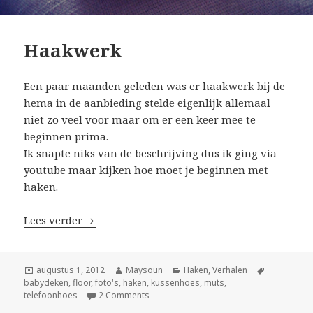
Haakwerk
Een paar maanden geleden was er haakwerk bij de
hema in de aanbieding stelde eigenlijk allemaal
niet zo veel voor maar om er een keer mee te
beginnen prima.
Ik snapte niks van de beschrijving dus ik ging via
youtube maar kijken hoe moet je beginnen met
haken.
Lees verder
Haakwerk
Geplaatst
augustus 1, 2012
Auteur
Maysoun
Categorieën
Haken
,
Verhalen
Tags
babydeken
op
,
floor
,
foto's
,
haken
,
kussenhoes
,
muts
,
telefoonhoes
2 Comments