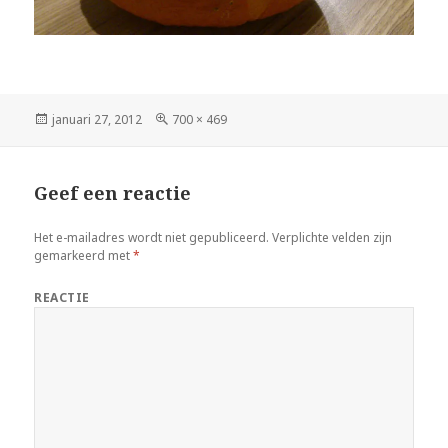
Geplaatst
januari 27, 2012
Volledige
700 × 469
op
grootte
Geef een reactie
Het e-mailadres wordt niet gepubliceerd.
Verplichte velden zijn
gemarkeerd met
*
REACTIE