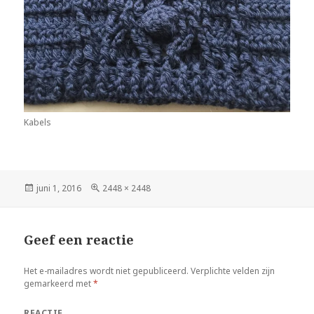
Kabels
Geplaatst
juni 1, 2016
Volledige
2448 × 2448
op
grootte
Geef een reactie
Het e-mailadres wordt niet gepubliceerd.
Verplichte velden zijn
gemarkeerd met
*
REACTIE