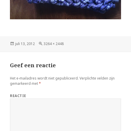
Geplaatst
juli 13, 2012
Volledige
3264 × 2448
op
grootte
Geef een reactie
Het e-mailadres wordt niet gepubliceerd.
Verplichte velden zijn
gemarkeerd met
*
REACTIE