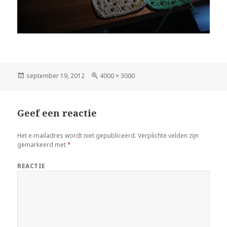
Geplaatst
september 19, 2012
Volledige
4000 × 3000
op
grootte
Geef een reactie
Het e-mailadres wordt niet gepubliceerd.
Verplichte velden zijn
gemarkeerd met
*
REACTIE