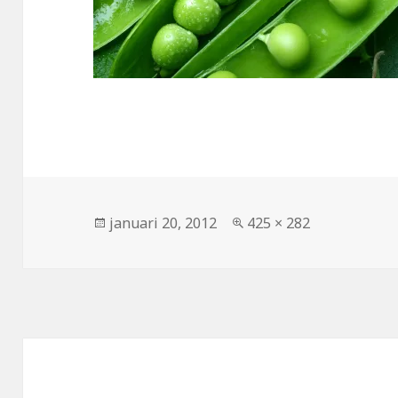
Geplaatst
januari 20, 2012
Volledige
425 × 282
op
grootte