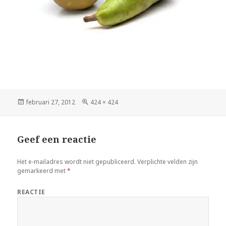
Geplaatst
februari 27, 2012
Volledige
424 × 424
op
grootte
Geef een reactie
Het e-mailadres wordt niet gepubliceerd.
Verplichte velden zijn
gemarkeerd met
*
REACTIE